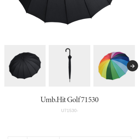
Umb.Hit Golf 71530
U71530-