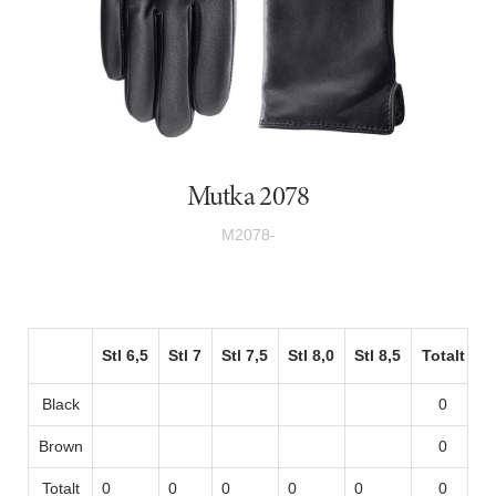
Mutka 2078
M2078-
Stl 6,5
Stl 7
Stl 7,5
Stl 8,0
Stl 8,5
Totalt
Black
0
Brown
0
Totalt
0
0
0
0
0
0