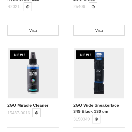
R2021-
25406-
Visa
Visa
2GO Miracle Cleaner
2GO Wide Sneakerlace
349 Black 130 cm
15437-0016
3150349